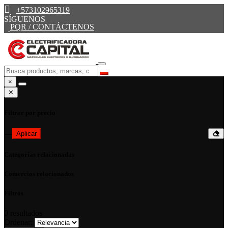
+573102965319
SÍGUENOS
PQR / CONTÁCTENOS
×
✕
Filtrar por precio
—
Aplicar
Categorías relacionadas
Comercios relacionados
Filtros
0
resultados
Ordenar: