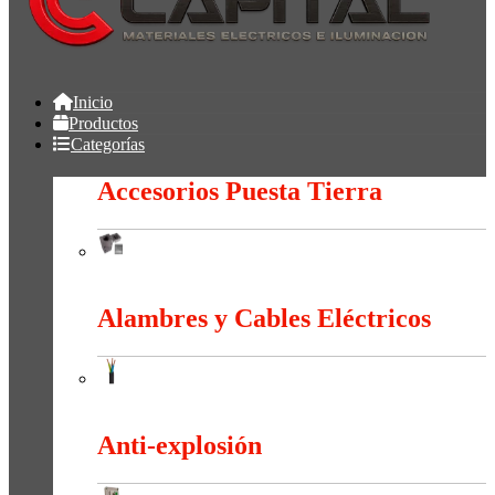
Inicio
Productos
Categorías
Accesorios Puesta Tierra
Accesorios Puesta Tierra
Alambres y Cables Eléctricos
Alambres y Cables Eléctricos
Anti-explosión