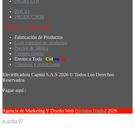
INGRESAR
INICIO
PRODUCTOS
Principales Características
Fabricación de Productos
Gran variedad de productos
Precios de fábrica
Compra rápida!
Envios a Toda
Col
om
bia
Términos y condiciones
Electrificadora Capital S.A.S 2026 © Todos Los Derechos
Reservados
Pague aquí :
Agencia de Marketing Y Diseño Web
División Digital
2026
Ir arriba