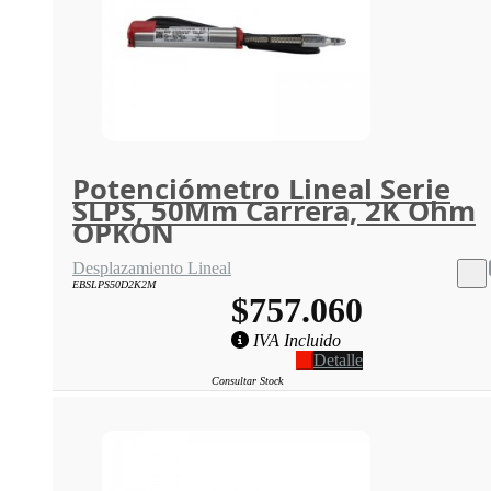
Potenciómetro Lineal Serie
SLPS, 50Mm Carrera, 2K Ohm
OPKON
Desplazamiento Lineal
EBSLPS50D2K2M
$757.060
IVA Incluido
Detalle
Consultar Stock