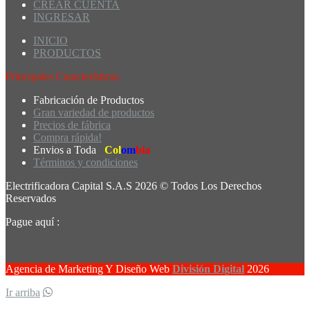
CREAR CUENTA
INGRESAR
INICIO
PRODUCTOS
Principales Características
Fabricación de Productos
Gran variedad de productos
Precios de fábrica
Compra rápida!
Envios a Toda
Col
om
bia
Términos y condiciones
Electrificadora Capital S.A.S 2026 © Todos Los Derechos
Reservados
Pague aquí :
Agencia de Marketing Y Diseño Web
División Digital
2026
Ir arriba