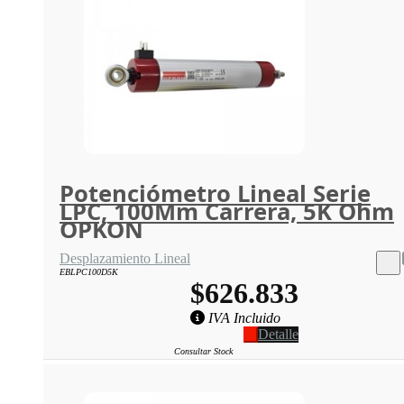
Potenciómetro Lineal Serie
LPC, 100Mm Carrera, 5K Ohm
OPKON
Desplazamiento Lineal
EBLPC100D5K
$626.833
IVA Incluido
Detalle
Consultar Stock