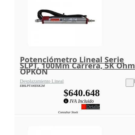
Potenciómetro Lineal Serie
SLPT, 100Mm Carrera, 5K Ohm
OPKON
Desplazamiento Lineal
EBSLPT100D5K2M
$640.648
IVA Incluido
Detalle
Consultar Stock