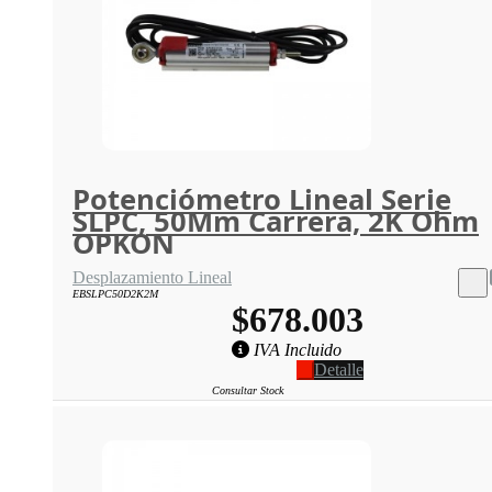
Potenciómetro Lineal Serie
SLPC, 50Mm Carrera, 2K Ohm
OPKON
Desplazamiento Lineal
EBSLPC50D2K2M
$678.003
IVA Incluido
Detalle
Consultar Stock