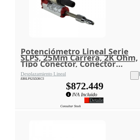
Potenciómetro Lineal Serie
SLPS, 25Mm Carrera, 2K Ohm,
Tipo Conector, Conector
Incluido OPKON
Desplazamiento Lineal
EBSLPS25D2KC5
$872.449
IVA Incluido
Detalle
Consultar Stock