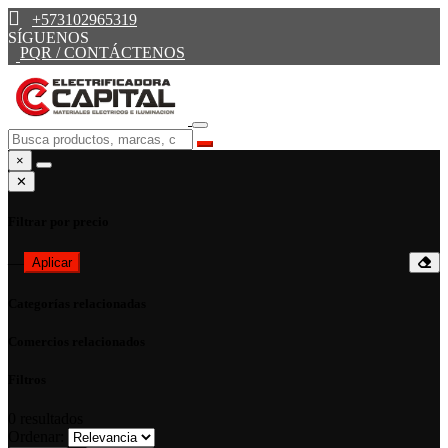
+573102965319
SÍGUENOS
PQR / CONTÁCTENOS
×
✕
Filtrar por precio
—
Aplicar
Categorías relacionadas
Comercios relacionados
Filtros
0
resultados
Ordenar: