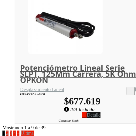
Potenciómetro Lineal Serie
SLPT, 125Mm Carrera, 5K Ohm
OPKON
Desplazamiento Lineal
EBSLPT125D5K2M
$677.619
IVA Incluido
Detalle
Consultar Stock
Mostrando 1 a 9 de 39
1
2
3
4
»
Última