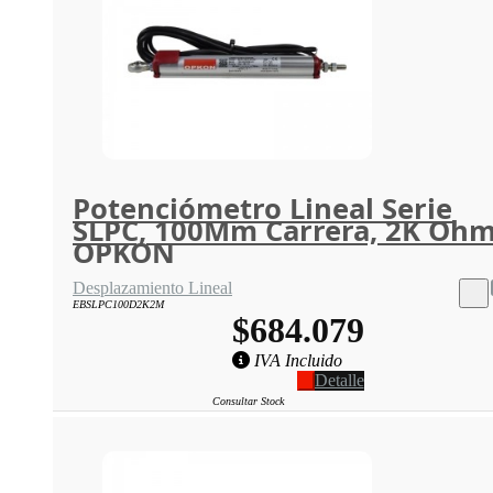
Potenciómetro Lineal Serie
SLPC, 100Mm Carrera, 2K Oh
OPKON
Desplazamiento Lineal
EBSLPC100D2K2M
$684.079
IVA Incluido
Detalle
Consultar Stock