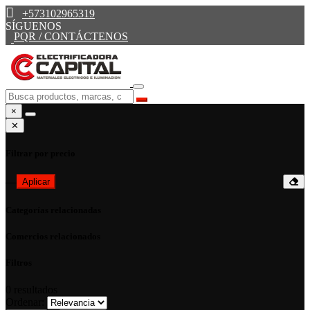
+573102965319
SÍGUENOS
PQR / CONTÁCTENOS
×
✕
Filtrar por precio
—
Aplicar
Categorías relacionadas
Comercios relacionados
Filtros
0
resultados
Ordenar: