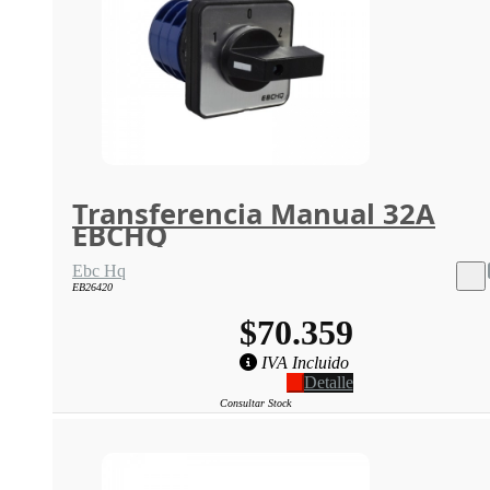
Transferencia Manual 32A
EBCHQ
Ebc Hq
EB26420
$70.359
IVA Incluido
Detalle
Consultar Stock