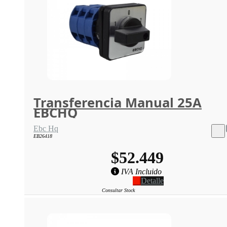
Transferencia Manual 25A
EBCHQ
Ebc Hq
EB26418
$52.449
IVA Incluido
Detalle
Consultar Stock