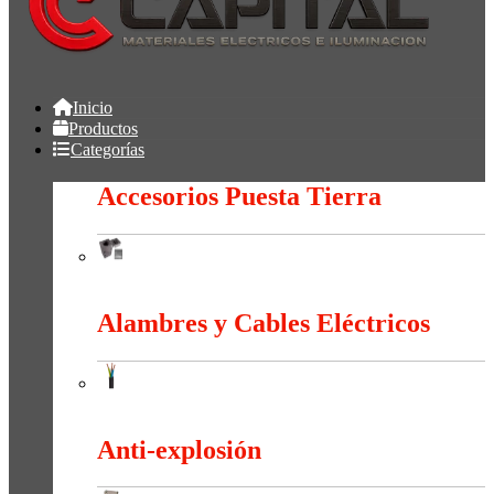
Inicio
Productos
Categorías
Accesorios Puesta Tierra
Accesorios Puesta Tierra
Alambres y Cables Eléctricos
Alambres y Cables Eléctricos
Anti-explosión