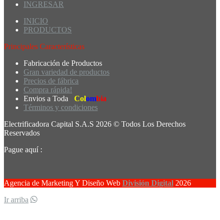
INGRESAR
INICIO
PRODUCTOS
Principales Características
Fabricación de Productos
Gran variedad de productos
Precios de fábrica
Compra rápida!
Envios a Toda
Col
om
bia
Términos y condiciones
Electrificadora Capital S.A.S 2026 © Todos Los Derechos
Reservados
Pague aquí :
Agencia de Marketing Y Diseño Web
División Digital
2026
Ir arriba