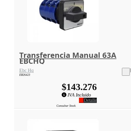
Transferencia Manual 63A
EBCHQ
Ebc Hq
EB26423
$143.276
IVA Incluido
Detalle
Consultar Stock