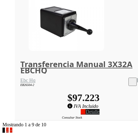
Transferencia Manual 3X32A
EBCHQ
Ebc Hq
EB26504-2
$97.223
IVA Incluido
Detalle
Consultar Stock
Mostrando 1 a 9 de 10
1
2
»