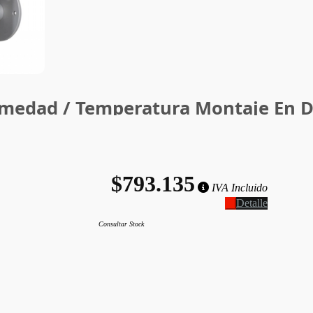
umedad / Temperatura Montaje En
$793.135
IVA Incluido
Detalle
Consultar Stock