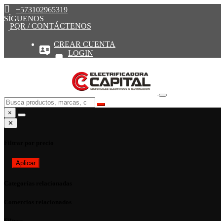
+573102965319
SÍGUENOS
PQR / CONTÁCTENOS
CREAR CUENTA
LOGIN
×
✕
Filtrar por precio
—
Aplicar
Categorías relacionadas
Comercios relacionados
Filtros