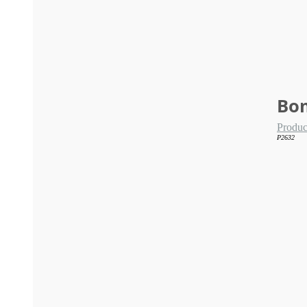
Bom
Produc
P2632