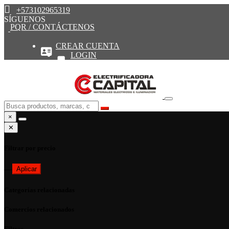
+573102965319
SÍGUENOS
PQR / CONTÁCTENOS
CREAR CUENTA
LOGIN
×
✕
Filtrar por precio
—
Aplicar
Categorías relacionadas
Comercios relacionados
Filtros