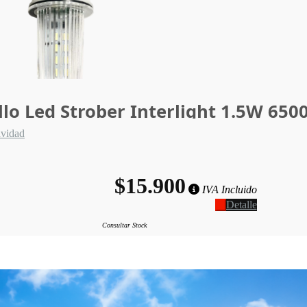
lo Led Strober Interlight 1.5W 650
avidad
$15.900
IVA Incluido
Detalle
Consultar Stock