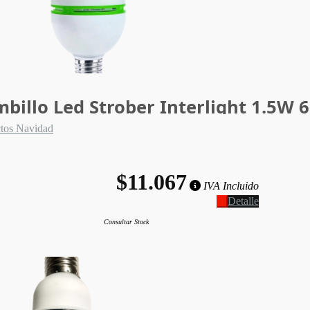
billo Led Strober Interlight 1.5W 
tos Navidad
$11.067
IVA Incluido
Detalle
Consultar Stock