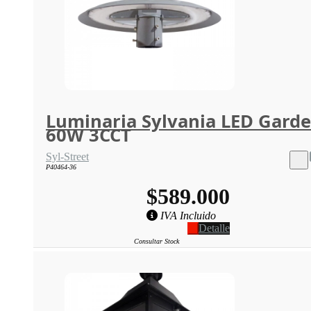
Luminaria Sylvania LED Gard
60W 3CCT
Syl-Street
P40464-36
$589.000
IVA Incluido
Detalle
Consultar Stock