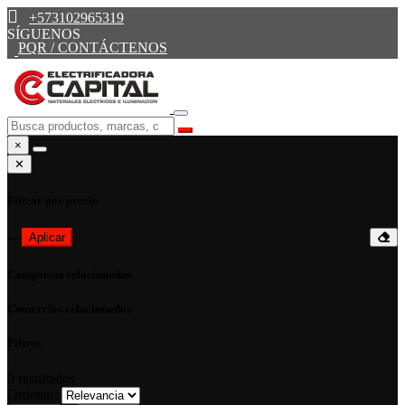
+573102965319
SÍGUENOS
PQR / CONTÁCTENOS
×
✕
Filtrar por precio
—
Aplicar
Categorías relacionadas
Comercios relacionados
Filtros
0
resultados
Ordenar: