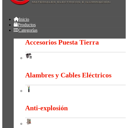
Inicio
Productos
Categorías
Accesorios Puesta Tierra
Accesorios Puesta Tierra
Alambres y Cables Eléctricos
Alambres y Cables Eléctricos
Anti-explosión