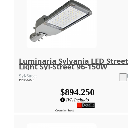
Luminaria Sylvania LED Stree
Light Syl-Street 96-150W
Syl-Street
P25904-36-1
$894.250
IVA Incluido
Detalle
Consultar Stock