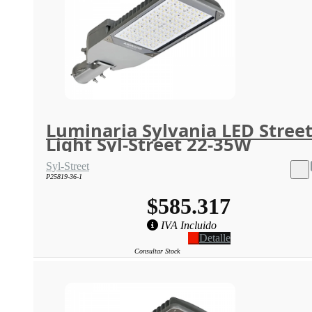
Luminaria Sylvania LED Stree
Light Syl-Street 22-35W
Syl-Street
P25819-36-1
$585.317
IVA Incluido
Detalle
Consultar Stock