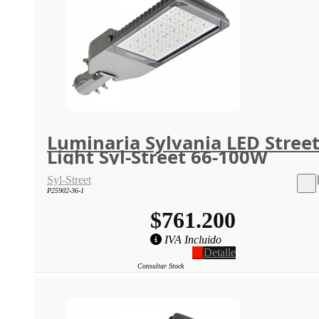
Luminaria Sylvania LED Stree
Light Syl-Street 66-100W
Syl-Street
P25902-36-1
$761.200
IVA Incluido
Detalle
Consultar Stock