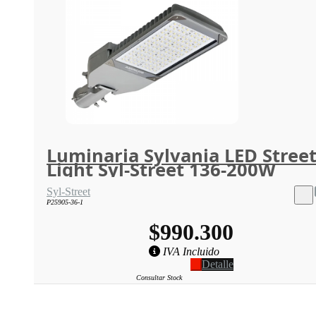
Luminaria Sylvania LED Stree
Light Syl-Street 136-200W
Syl-Street
P25905-36-1
$990.300
IVA Incluido
Detalle
Consultar Stock