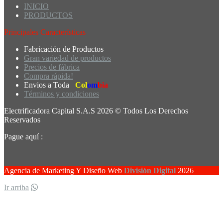
INICIO
PRODUCTOS
Principales Características
Fabricación de Productos
Gran variedad de productos
Precios de fábrica
Compra rápida!
Envios a Toda
Col
om
bia
Términos y condiciones
Electrificadora Capital S.A.S 2026 © Todos Los Derechos
Reservados
Pague aquí :
Agencia de Marketing Y Diseño Web
División Digital
2026
Ir arriba