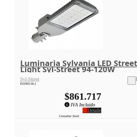
Luminaria Sylvania LED Stree
Light Syl-Street 94-120W
Syl-Street
P25903-36-1
$861.717
IVA Incluido
Detalle
Consultar Stock