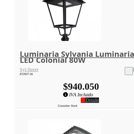
Luminaria Sylvania Luminari
LED Colonial 80W
Syl-Street
P23937-36
$940.050
IVA Incluido
Detalle
Consultar Stock