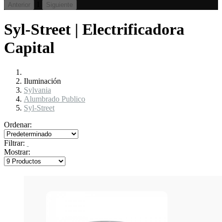
1
Anterior
Siguiente
Syl-Street | Electrificadora
Capital
Iluminación
Sylvania
Alumbrado Publico
Syl-Street
Ordenar:
Filtrar:
Mostrar: