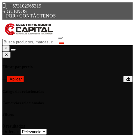
+573102965319
SÍGUENOS
PQR / CONTÁCTENOS
×
✕
Filtrar por precio
—
Aplicar
Categorías relacionadas
Comercios relacionados
Filtros
0
resultados
Ordenar: