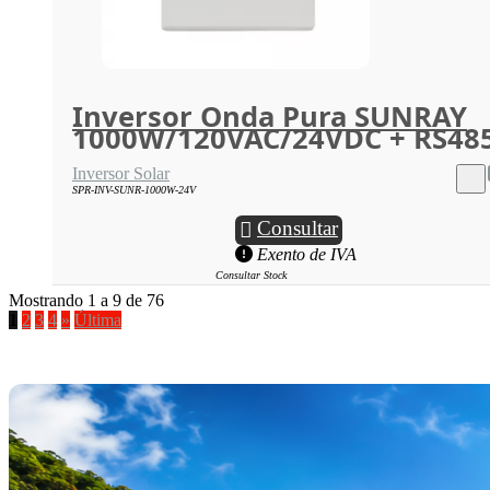
Inversor Onda Pura SUNRAY
1000W/120VAC/24VDC + RS48
Inversor Solar
SPR-INV-SUNR-1000W-24V
Consultar
Exento de IVA
Consultar Stock
Mostrando 1 a 9 de 76
1
2
3
4
»
Última