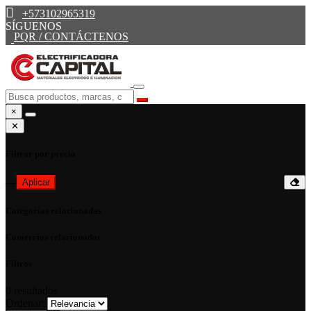
+573102965319
SÍGUENOS
PQR / CONTÁCTENOS
×
✕
Filtrar por precio
—
Aplicar
Categorías relacionadas
Comercios relacionados
Filtros
0
resultados
Ordenar: