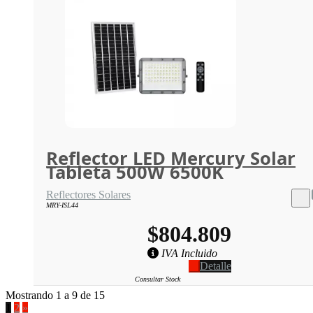
Reflector LED Mercury Solar
Tableta 500W 6500K
Reflectores Solares
MRY-ISL44
$804.809
IVA Incluido
Detalle
Consultar Stock
Mostrando 1 a 9 de 15
1
2
»