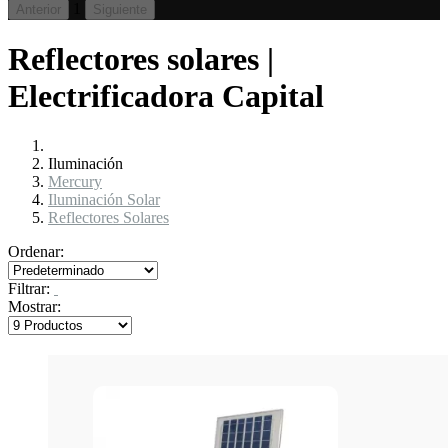
1
Anterior
Siguiente
Reflectores solares |
Electrificadora Capital
Iluminación
Mercury
Iluminación Solar
Reflectores Solares
Ordenar:
Filtrar:
Mostrar: