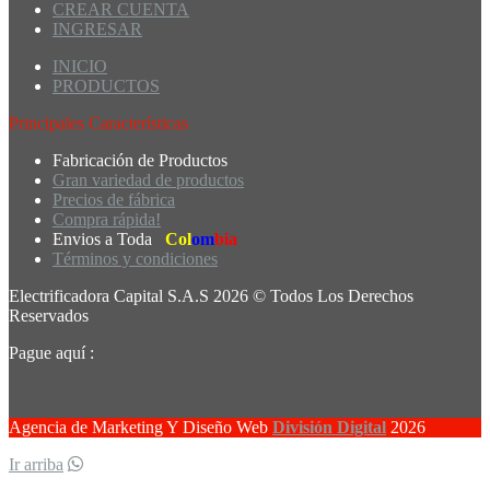
CREAR CUENTA
INGRESAR
INICIO
PRODUCTOS
Principales Características
Fabricación de Productos
Gran variedad de productos
Precios de fábrica
Compra rápida!
Envios a Toda
Col
om
bia
Términos y condiciones
Electrificadora Capital S.A.S 2026 © Todos Los Derechos
Reservados
Pague aquí :
Agencia de Marketing Y Diseño Web
División Digital
2026
Ir arriba