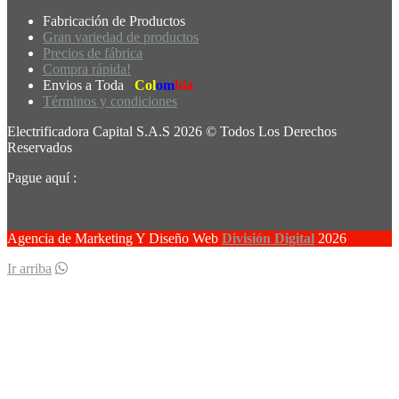
Fabricación de Productos
Gran variedad de productos
Precios de fábrica
Compra rápida!
Envios a Toda
Col
om
bia
Términos y condiciones
Electrificadora Capital S.A.S 2026 © Todos Los Derechos
Reservados
Pague aquí :
Agencia de Marketing Y Diseño Web
División Digital
2026
Ir arriba