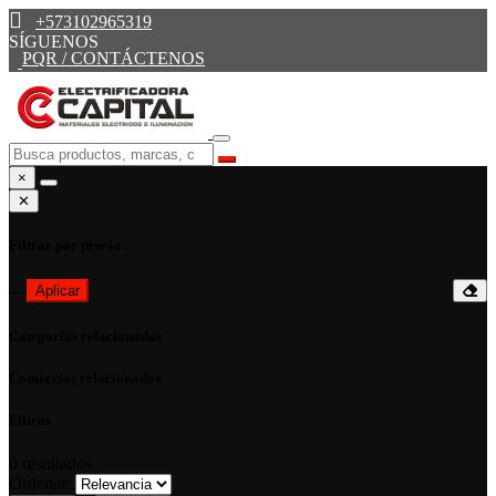
+573102965319
SÍGUENOS
PQR / CONTÁCTENOS
×
✕
Filtrar por precio
—
Aplicar
Categorías relacionadas
Comercios relacionados
Filtros
0
resultados
Ordenar: