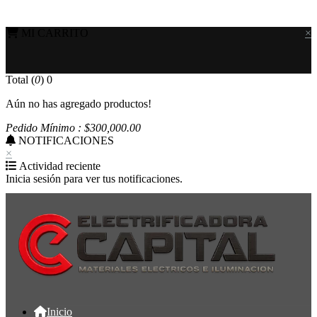
MI CARRITO
×
Total (
0
)
0
Aún no has agregado productos!
Pedido Mínimo : $
300,000
.00
NOTIFICACIONES
×
Actividad reciente
Inicia sesión para ver tus notificaciones.
Inicio