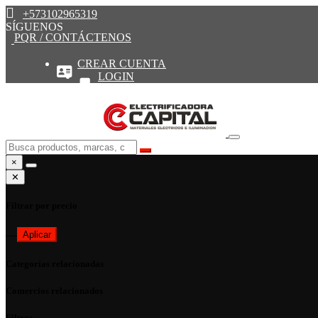
+573102965319
SÍGUENOS
PQR / CONTÁCTENOS
CREAR CUENTA
LOGIN
×
✕
Filtrar por precio
—
Aplicar
Categorías relacionadas
Comercios relacionados
Filtros