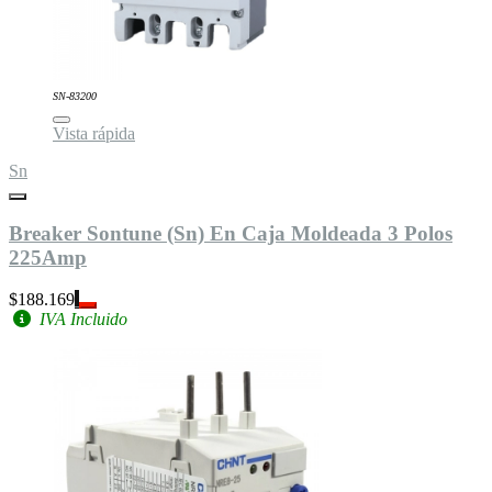
SN-83200
Vista rápida
Sn
Breaker Sontune (Sn) En Caja Moldeada 3 Polos
225Amp
$188.169
IVA Incluido