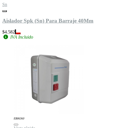
Sn
Aislador Spk (Sn) Para Barraje 40Mm
$4.582
IVA Incluido
EB06360