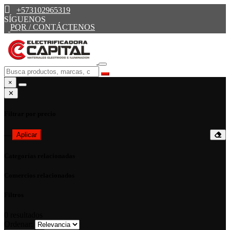
+573102965319
SÍGUENOS
PQR / CONTÁCTENOS
×
✕
Filtrar por precio
—
Aplicar
Categorías relacionadas
Comercios relacionados
Filtros
0
resultados
Ordenar: