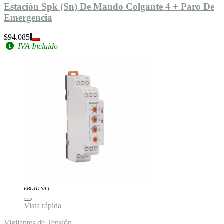
Estación Spk (Sn) De Mando Colgante 4 + Paro De
Emergencia
$94.085
IVA Incluido
EBG1D-SA-L
Vista rápida
Vigilantes de Tensión