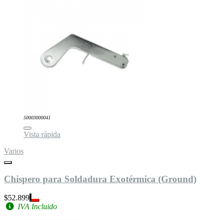
50003000041
Vista rápida
Varios
Chispero para Soldadura Exotérmica (Ground)
$52.899
IVA Incluido