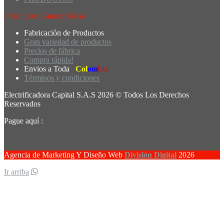
Principales Características
Fabricación de Productos
Gran variedad de productos
Precios de fábrica
Compra rápida!
Envios a Toda
Col
om
bia
Términos y condiciones
Electrificadora Capital S.A.S 2026 © Todos Los Derechos
Reservados
Pague aquí :
Agencia de Marketing Y Diseño Web
División Digital
2026
Ir arriba