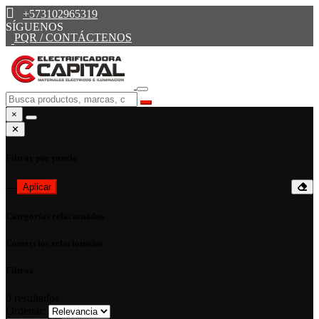
+573102965319
SÍGUENOS
PQR / CONTÁCTENOS
×
✕
Filtrar por precio
—
Aplicar
Categorías relacionadas
Comercios relacionados
Filtros
0
resultados
Ordenar: