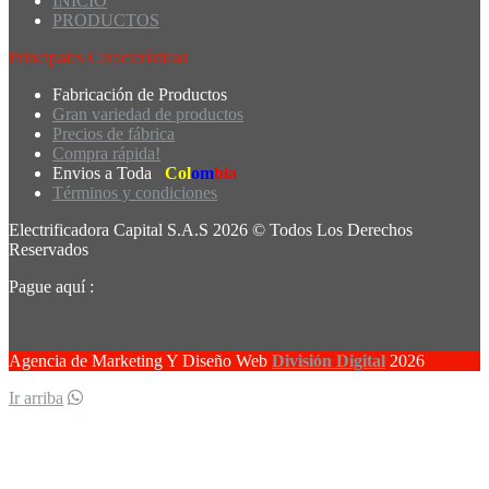
INICIO
PRODUCTOS
Principales Características
Fabricación de Productos
Gran variedad de productos
Precios de fábrica
Compra rápida!
Envios a Toda
Col
om
bia
Términos y condiciones
Electrificadora Capital S.A.S 2026 © Todos Los Derechos
Reservados
Pague aquí :
Agencia de Marketing Y Diseño Web
División Digital
2026
Ir arriba