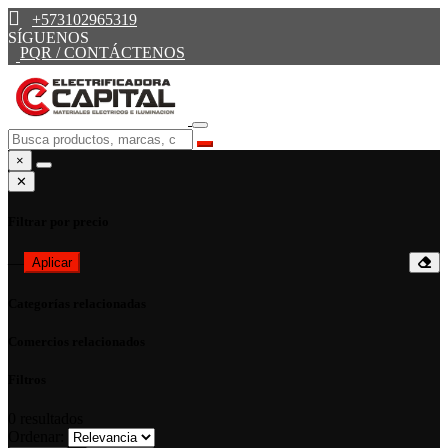
+573102965319
SÍGUENOS
PQR / CONTÁCTENOS
×
✕
Filtrar por precio
—
Aplicar
Categorías relacionadas
Comercios relacionados
Filtros
0
resultados
Ordenar: