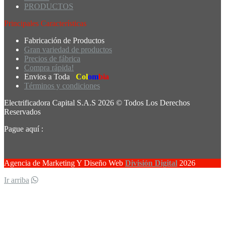
PRODUCTOS
Principales Características
Fabricación de Productos
Gran variedad de productos
Precios de fábrica
Compra rápida!
Envios a Toda
Col
om
bia
Términos y condiciones
Electrificadora Capital S.A.S 2026 © Todos Los Derechos
Reservados
Pague aquí :
Agencia de Marketing Y Diseño Web
División Digital
2026
Ir arriba