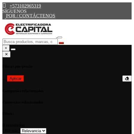
+573102965319
SÍGUENOS
PQR / CONTÁCTENOS
×
✕
Filtrar por precio
—
Aplicar
Categorías relacionadas
Comercios relacionados
Filtros
0
resultados
Ordenar: