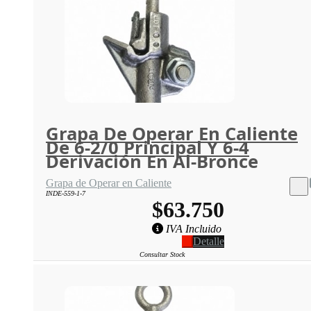
Grapa De Operar En Caliente
De 6-2/0 Principal Y 6-4
Derivación En Al-Bronce
Grapa de Operar en Caliente
INDE-559-1-7
$63.750
IVA Incluido
Detalle
Consultar Stock