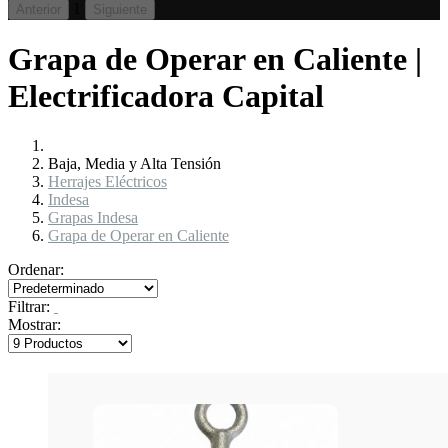
1
Anterior
Siguiente
Grapa de Operar en Caliente |
Electrificadora Capital
Baja, Media y Alta Tensión
Herrajes Eléctricos
Indesa
Grapas Indesa
Grapa de Operar en Caliente
Ordenar:
Filtrar:
Mostrar: