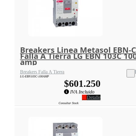
Breakers Linea Metasol EBN-C
Falla A Tierra LG EBN 103C 10
amp
Breakers Falla A Tierra
LG-EBN103C-100AMP
$601.250
IVA Incluido
Detalle
Consultar Stock