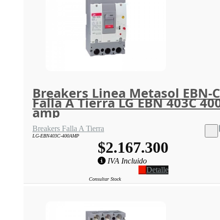
Breakers Linea Metasol EBN-C
Falla A Tierra LG EBN 403C 40
amp
Breakers Falla A Tierra
LG-EBN403C-400AMP
$2.167.300
IVA Incluido
Detalle
Consultar Stock