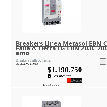
Breakers Linea Metasol EBN-C
Falla A Tierra LG EBN 203C 20
amp
Breakers Falla A Tierra
LG-EBN203C-200AMP
$1.190.750
IVA Incluido
Detalle
Consultar Stock