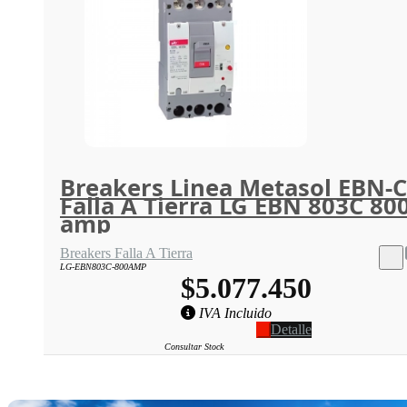
Breakers Linea Metasol EBN-C
Falla A Tierra LG EBN 803C 80
amp
Breakers Falla A Tierra
LG-EBN803C-800AMP
$5.077.450
IVA Incluido
Detalle
Consultar Stock