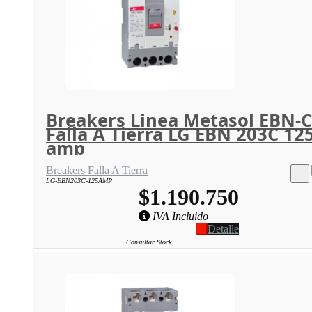
Breakers Linea Metasol EBN-C
Falla A Tierra LG EBN 203C 12
amp
Breakers Falla A Tierra
LG-EBN203C-125AMP
$1.190.750
IVA Incluido
Detalle
Consultar Stock