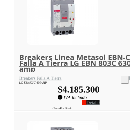
Breakers Linea Metasol EBN-C
Falla A Tierra LG EBN 803C 63
amp
Breakers Falla A Tierra
LG-EBN803C-630AMP
$4.185.300
IVA Incluido
Detalle
Consultar Stock