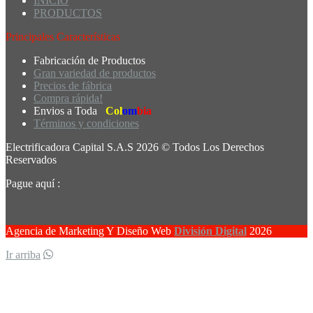
INICIO
PRODUCTOS
Principales Características
Fabricación de Productos
Gran variedad de productos
Precios de fábrica
Compra rápida!
Envios a Toda
Col
om
bia
Términos y condiciones
Electrificadora Capital S.A.S 2026 © Todos Los Derechos
Reservados
Pague aquí :
Agencia de Marketing Y Diseño Web
División Digital
2026
Ir arriba