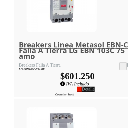
Breakers Linea Metasol EBN-C
Falla A Tierra LG EBN 103C 75
amp
Breakers Falla A Tierra
LG-EBN103C-75AMP
$601.250
IVA Incluido
Detalle
Consultar Stock