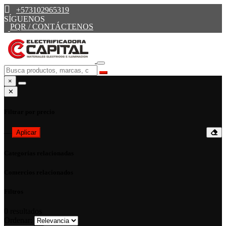
+573102965319
SÍGUENOS
PQR / CONTÁCTENOS
×
✕
Filtrar por precio
—
Aplicar
Categorías relacionadas
Comercios relacionados
Filtros
0
resultados
Ordenar: