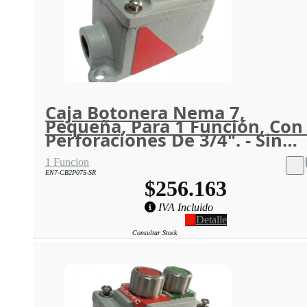
Caja Botonera Nema 7,
Pequeña, Para 1 Función, Con
Perforaciones De 3/4". - Sin
Retie
1 Funcion
EN7-CB2P075-SR
$256.163
IVA Incluido
Detalle
Consultar Stock