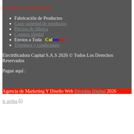
Principales Características
Fabricación de Productos
Gran variedad de productos
Precios de fábrica
Compra rápida!
Envios a Toda
Col
om
bia
Términos y condiciones
Electrificadora Capital S.A.S 2026 © Todos Los Derechos
Reservados
Pague aquí :
Agencia de Marketing Y Diseño Web
División Digital
2026
Ir arriba