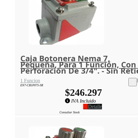
Caja Botonera Nema 7,
Pequeña, Para 1 Función, Con
Perforación De 3/4". - Sin Reti
1 Funcion
EN7-CB1P075-SR
$246.297
IVA Incluido
Detalle
Consultar Stock