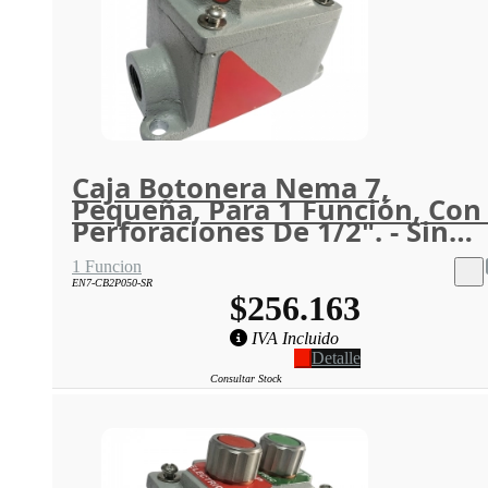
Caja Botonera Nema 7,
Pequeña, Para 1 Función, Con
Perforaciones De 1/2". - Sin
Retie
1 Funcion
EN7-CB2P050-SR
$256.163
IVA Incluido
Detalle
Consultar Stock