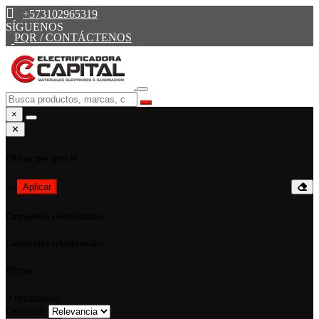
+573102965319
SÍGUENOS
PQR / CONTÁCTENOS
×
✕
Filtrar por precio
—
Aplicar
Categorías relacionadas
Comercios relacionados
Filtros
0
resultados
Ordenar: