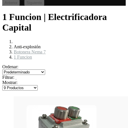
1
Anterior
Siguiente
1 Funcion | Electrificadora
Capital
Anti-explosión
Botonera Nema 7
1 Funcion
Ordenar:
Filtrar:
Mostrar: