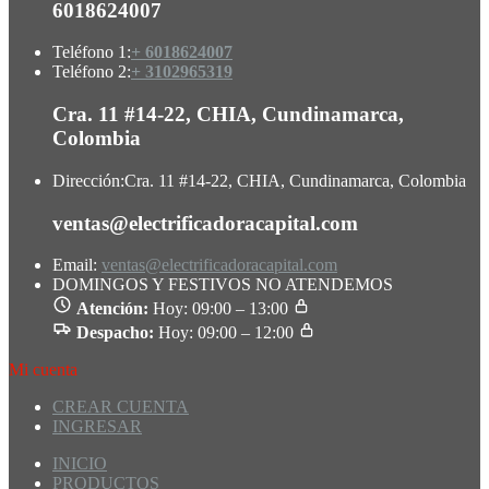
6018624007
Teléfono 1:
+ 6018624007
Teléfono 2:
+ 3102965319
Cra. 11 #14-22, CHIA, Cundinamarca,
Colombia
Dirección:
Cra. 11 #14-22, CHIA, Cundinamarca, Colombia
ventas@electrificadoracapital.com
Email:
ventas@electrificadoracapital.com
DOMINGOS Y FESTIVOS NO ATENDEMOS
Atención:
Hoy: 09:00 – 13:00
Despacho:
Hoy: 09:00 – 12:00
Mi cuenta
CREAR CUENTA
INGRESAR
INICIO
PRODUCTOS