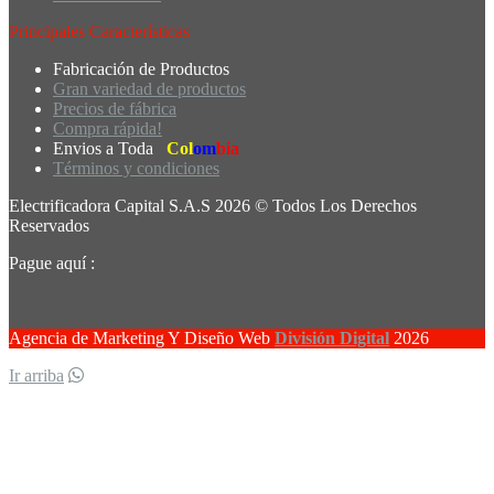
Principales Características
Fabricación de Productos
Gran variedad de productos
Precios de fábrica
Compra rápida!
Envios a Toda
Col
om
bia
Términos y condiciones
Electrificadora Capital S.A.S 2026 © Todos Los Derechos
Reservados
Pague aquí :
Agencia de Marketing Y Diseño Web
División Digital
2026
Ir arriba