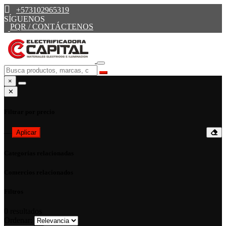
+573102965319
SÍGUENOS
PQR / CONTÁCTENOS
×
✕
Filtrar por precio
—
Aplicar
Categorías relacionadas
Comercios relacionados
Filtros
0
resultados
Ordenar: