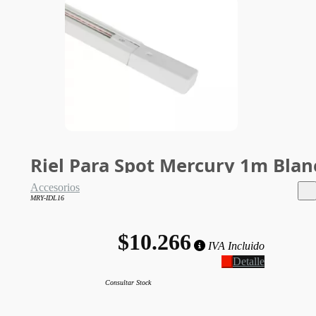
Riel Para Spot Mercury 1m Blan
Accesorios
MRY-IDL16
$10.266
IVA Incluido
Detalle
Consultar Stock