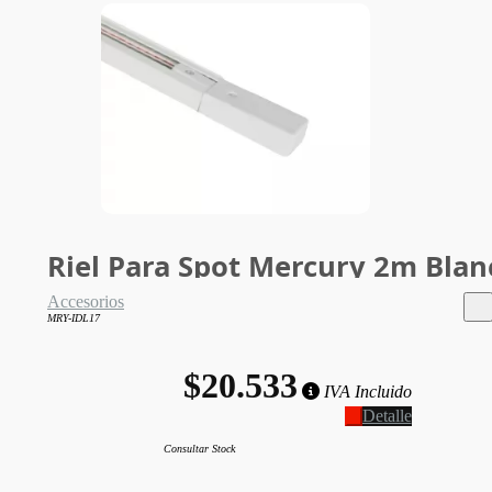
Riel Para Spot Mercury 2m Blan
Accesorios
MRY-IDL17
$20.533
IVA Incluido
Detalle
Consultar Stock