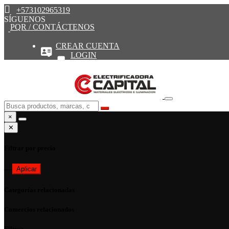
+573102965319
SÍGUENOS
PQR / CONTÁCTENOS
CREAR CUENTA
LOGIN
×
✕
Filtrar por precio
—
Aplicar
Categorías relacionadas
Comercios relacionados
Filtros