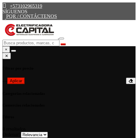
+573102965319
SÍGUENOS
PQR / CONTÁCTENOS
×
✕
Filtrar por precio
—
Aplicar
Categorías relacionadas
Comercios relacionados
Filtros
0
resultados
Ordenar: