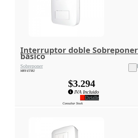
Interruptor doble Sobreponer
básico
Sobreponer
MRY-ETI82
$3.294
IVA Incluido
Detalle
Consultar Stock