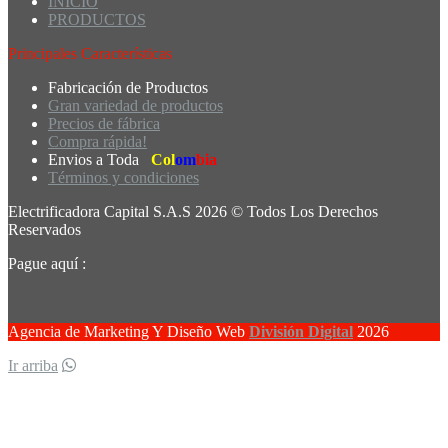
INICIO
PRODUCTOS
Principales Características
Fabricación de Productos
Gran variedad de productos
Precios de fábrica
Compra rápida!
Envios a Toda
Col
om
bia
Términos y condiciones
Electrificadora Capital S.A.S 2026 © Todos Los Derechos
Reservados
Pague aquí :
Agencia de Marketing Y Diseño Web
División Digital
2026
Ir arriba