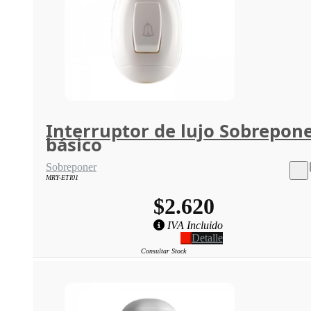
Interruptor de lujo Sobrepon
básico
Sobreponer
MRY-ETI01
$2.620
IVA Incluido
Detalle
Consultar Stock