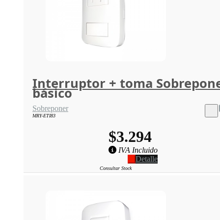
Interruptor + toma Sobrepon
básico
Sobreponer
MRY-ETI83
$3.294
IVA Incluido
Detalle
Consultar Stock