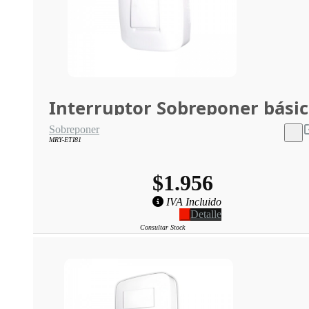
Interruptor Sobreponer bási
Sobreponer
MRY-ETI81
$1.956
IVA Incluido
Detalle
Consultar Stock