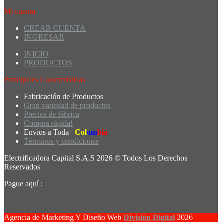
Mi cuenta
CREAR CUENTA
INGRESAR
INICIO
PRODUCTOS
Principales Características
Fabricación de Productos
Gran variedad de productos
Precios de fábrica
Compra rápida!
Envios a Toda
Col
om
bia
Términos y condiciones
Electrificadora Capital S.A.S 2026 © Todos Los Derechos
Reservados
Pague aquí :
Agencia de Marketing Y Diseño Web
División Digital
2026