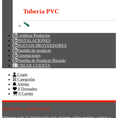
Tubería Metálica
Tubería PVC
Tubería PVC
Certificar Productos
INSTALACIONES
NUEVOS PROVEEDORES
Plantilla de producto
Exportaciones
Plantilla de Producto Ricardo
CREAR CUENTA
Login
Categorías
Alertas
0
Deseados
0
Carrito
Suscripción a nuestro boletín
Obtenga toda la información más reciente sobre eventos, ventas y