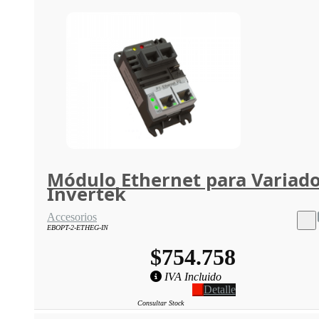
Módulo Ethernet para Variad
Invertek
Accesorios
EBOPT-2-ETHEG-IN
$754.758
IVA Incluido
Detalle
Consultar Stock