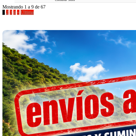
Mostrando 1 a 9 de 67
1
2
3
4
»
Última