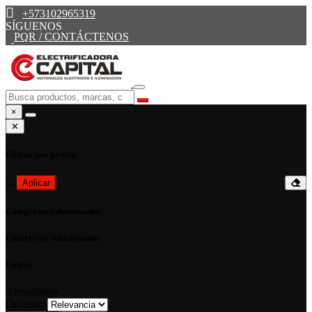
+573102965319
SÍGUENOS
PQR / CONTÁCTENOS
×
✕
Filtrar por precio
—
Aplicar
Categorías relacionadas
Comercios relacionados
Filtros
0
resultados
Ordenar: