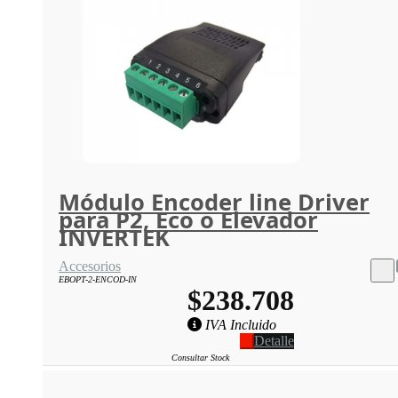
Módulo Encoder line Driver
para P2, Eco o Elevador
INVERTEK
Accesorios
EBOPT-2-ENCOD-IN
$238.708
IVA Incluido
Detalle
Consultar Stock