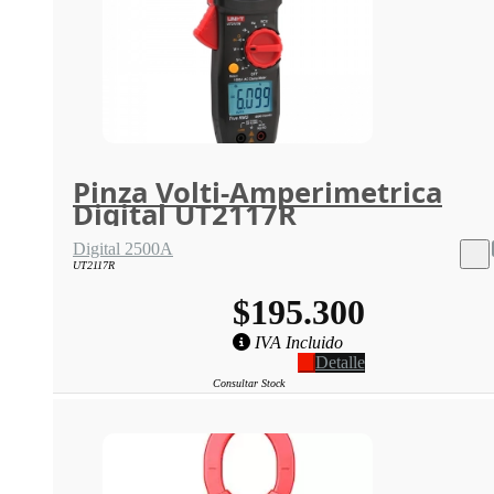
Pinza Volti-Amperimetrica
Digital UT2117R
Digital 2500A
UT2117R
$195.300
IVA Incluido
Detalle
Consultar Stock