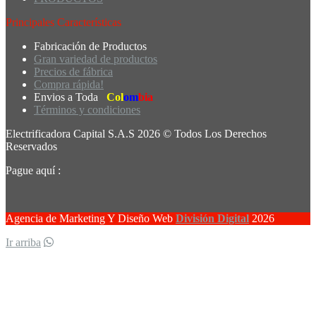
Principales Características
Fabricación de Productos
Gran variedad de productos
Precios de fábrica
Compra rápida!
Envios a Toda
Col
om
bia
Términos y condiciones
Electrificadora Capital S.A.S 2026 © Todos Los Derechos
Reservados
Pague aquí :
Agencia de Marketing Y Diseño Web
División Digital
2026
Ir arriba