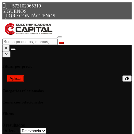
+573102965319
SÍGUENOS
PQR / CONTÁCTENOS
×
✕
Filtrar por precio
—
Aplicar
Categorías relacionadas
Comercios relacionados
Filtros
0
resultados
Ordenar: