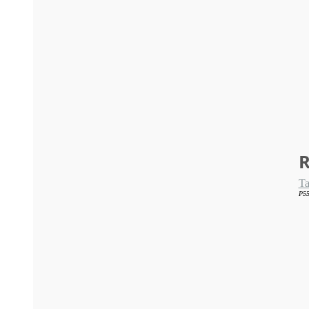
R
Ta
P55