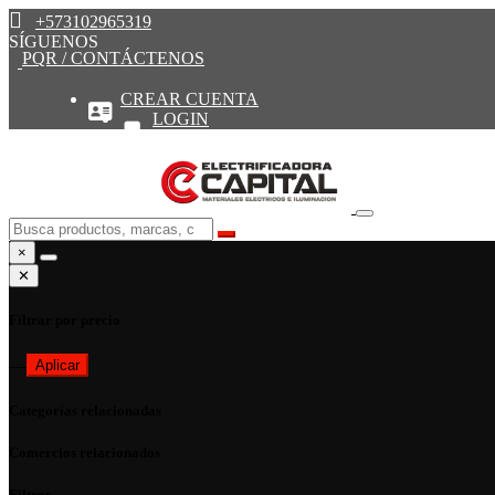
+573102965319
SÍGUENOS
PQR / CONTÁCTENOS
CREAR CUENTA
LOGIN
×
✕
Filtrar por precio
—
Aplicar
Categorías relacionadas
Comercios relacionados
Filtros