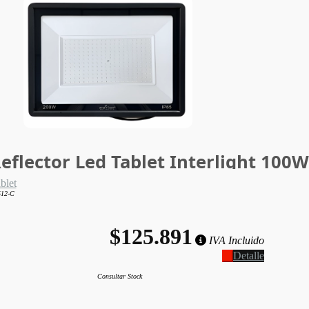
eflector Led Tablet Interlight 100
blet
12-C
$125.891
IVA Incluido
Detalle
Consultar Stock