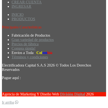
CREAR CUENTA
INGRESAR
INICIO
PRODUCTOS
Principales Características
Fabricación de Productos
Gran variedad de productos
Precios de fábrica
Compra rápida!
Envios a Toda
Col
om
bia
Términos y condiciones
Electrificadora Capital S.A.S 2026 © Todos Los Derechos
Reservados
Pague aquí :
Agencia de Marketing Y Diseño Web
División Digital
2026
Ir arriba