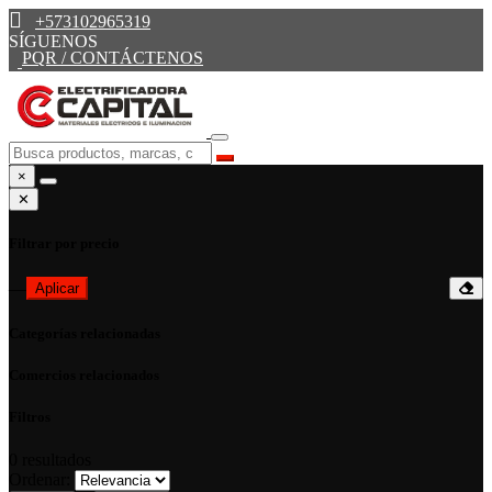
+573102965319
SÍGUENOS
PQR / CONTÁCTENOS
×
✕
Filtrar por precio
—
Aplicar
Categorías relacionadas
Comercios relacionados
Filtros
0
resultados
Ordenar: