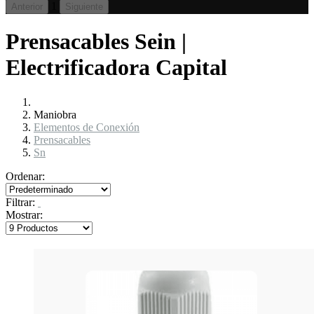
1
Anterior
Siguiente
Prensacables Sein |
Electrificadora Capital
Maniobra
Elementos de Conexión
Prensacables
Sn
Ordenar:
Filtrar:
Mostrar: