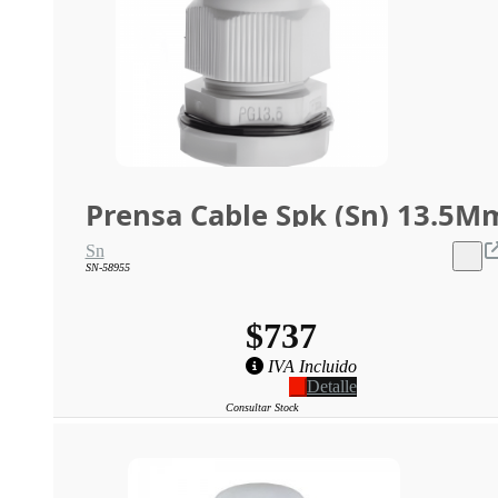
Prensa Cable Spk (Sn) 13.5M
Sn
SN-58955
$737
IVA Incluido
Detalle
Consultar Stock