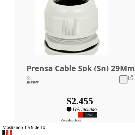
Prensa Cable Spk (Sn) 29Mm
Sn
SN-58975
$2.455
IVA Incluido
Detalle
Consultar Stock
Mostrando 1 a 9 de 10
1
2
»