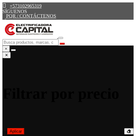
+573102965319
SÍGUENOS
PQR / CONTÁCTENOS
×
✕
Filtrar por precio
—
Aplicar