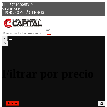
+573102965319
SÍGUENOS
PQR / CONTÁCTENOS
×
✕
Filtrar por precio
—
Aplicar