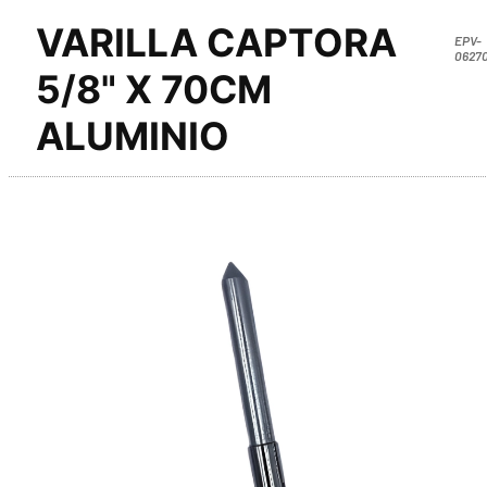
VARILLA CAPTORA
EPV-
0627
5/8" X 70CM
ALUMINIO