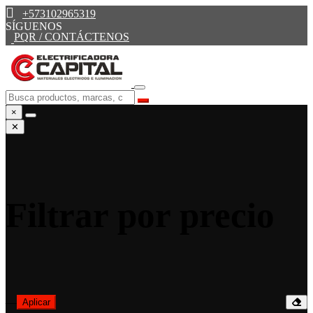
+573102965319
SÍGUENOS
PQR / CONTÁCTENOS
×
✕
Filtrar por precio
—
Aplicar