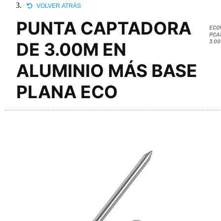
VOLVER ATRÁS
PUNTA CAPTADORA
ECO
PCA
3.00
DE 3.00M EN
ALUMINIO MÁS BASE
PLANA ECO