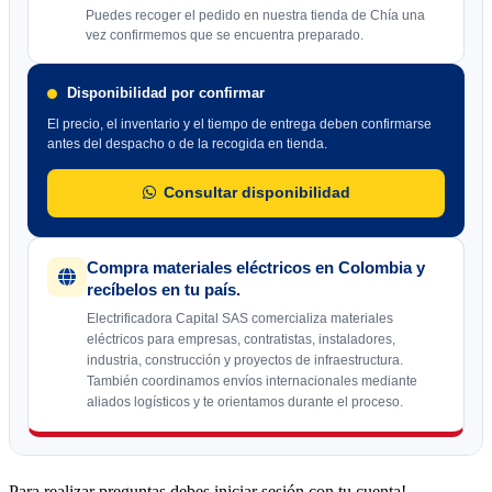
Puedes recoger el pedido en nuestra tienda de Chía una
vez confirmemos que se encuentra preparado.
Disponibilidad por confirmar
El precio, el inventario y el tiempo de entrega deben confirmarse
antes del despacho o de la recogida en tienda.
Consultar disponibilidad
Compra materiales eléctricos en Colombia y
recíbelos en tu país.
Electrificadora Capital SAS comercializa materiales
eléctricos para empresas, contratistas, instaladores,
industria, construcción y proyectos de infraestructura.
También coordinamos envíos internacionales mediante
aliados logísticos y te orientamos durante el proceso.
Para realizar preguntas debes iniciar sesión con tu cuenta!