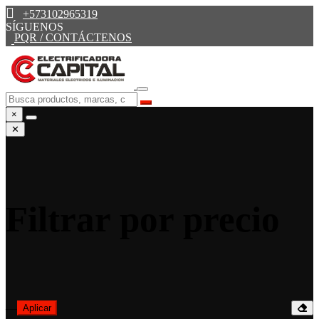
+573102965319
SÍGUENOS
PQR / CONTÁCTENOS
×
✕
Filtrar por precio
—
Aplicar