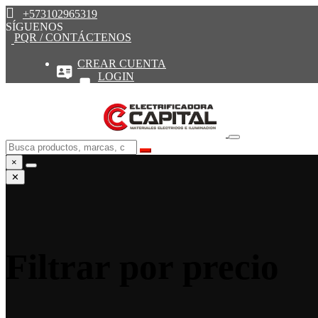
+573102965319
SÍGUENOS
PQR / CONTÁCTENOS
CREAR CUENTA
LOGIN
×
✕
Filtrar por precio