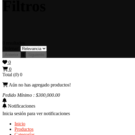
Filtros
0
resultados
Ordenar:
1
Anterior
Siguiente
0
0
Total (
0
)
0
Aún no has agregado productos!
Pedido Mínimo : $
300,000
.00
Notificaciones
Inicia sesión para ver notificaciones
Inicio
Productos
Categorías