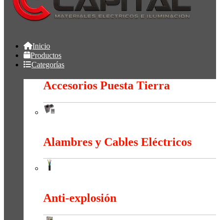
Inicio
Productos
Categorías
Accesorios Puesta Tierra
Accesorios Puesta Tierra
Alambres y Cables Eléctricos
Alambres y Cables Eléctricos
Anti-explosión