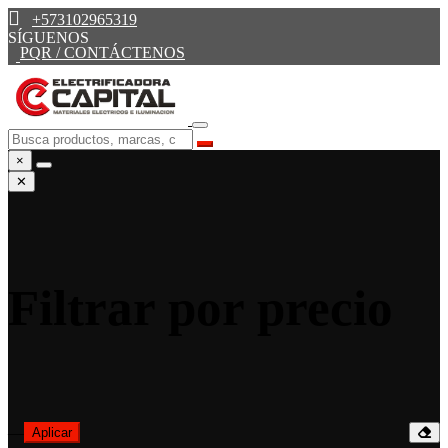
+573102965319
SÍGUENOS
PQR / CONTÁCTENOS
×
✕
Filtrar por precio
—
Aplicar