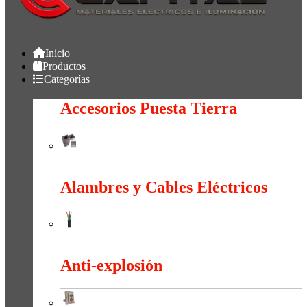
Inicio
Productos
Categorías
Accesorios Puesta Tierra
Accesorios Puesta Tierra
Alambres y Cables Eléctricos
Alambres y Cables Eléctricos
Anti-explosión