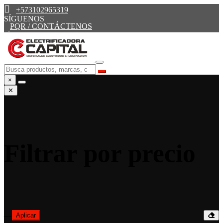
+573102965319
SÍGUENOS
PQR / CONTÁCTENOS
×
✕
Filtrar por precio
—
Aplicar