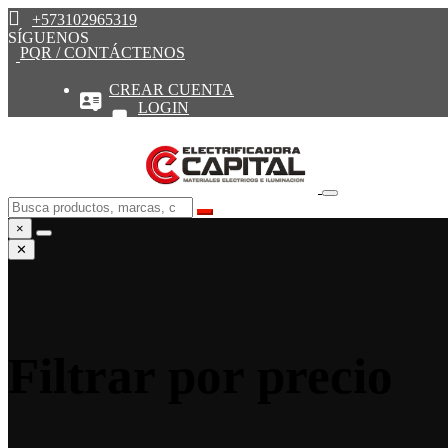
+573102965319
SÍGUENOS
PQR / CONTÁCTENOS
CREAR CUENTA
LOGIN
×
✕
Filtrar por precio