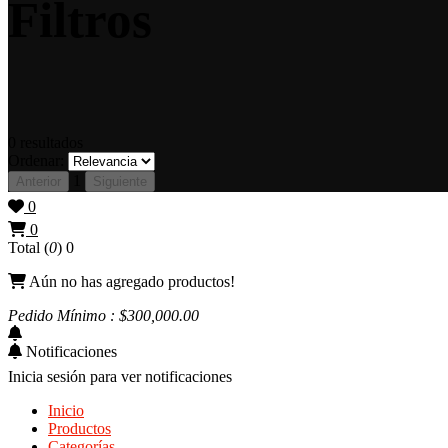
Filtros
0
resultados
Ordenar:
1
Anterior
Siguiente
0
0
Total (
0
)
0
Aún no has agregado productos!
Pedido Mínimo : $
300,000
.00
Notificaciones
Inicia sesión para ver notificaciones
Inicio
Productos
Categorías