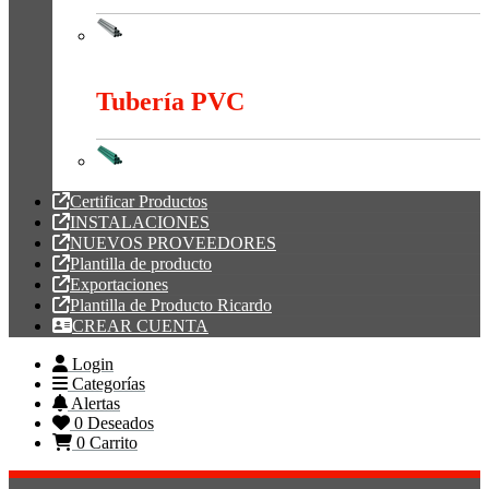
Tubería Metálica
Tubería PVC
Tubería PVC
Certificar Productos
INSTALACIONES
NUEVOS PROVEEDORES
Plantilla de producto
Exportaciones
Plantilla de Producto Ricardo
CREAR CUENTA
Login
Categorías
Alertas
0
Deseados
0
Carrito