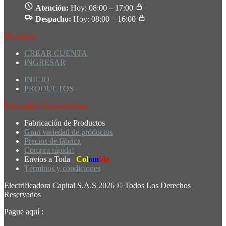
Atención:
Hoy: 08:00 – 17:00
Despacho:
Hoy: 08:00 – 16:00
Mi cuenta
CREAR CUENTA
INGRESAR
INICIO
PRODUCTOS
Principales Características
Fabricación de Productos
Gran variedad de productos
Precios de fábrica
Compra rápida!
Envios a Toda
Col
om
bia
Términos y condiciones
Electrificadora Capital S.A.S 2026 © Todos Los Derechos
Reservados
Pague aquí :