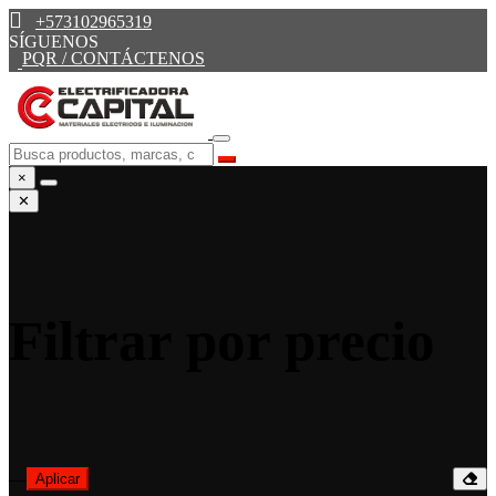
+573102965319
SÍGUENOS
PQR / CONTÁCTENOS
×
✕
Filtrar por precio
—
Aplicar