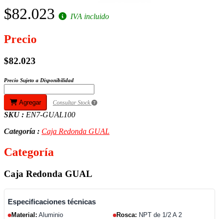
$82.023
IVA incluido
Precio
$82.023
Precio Sujeto a Disponibilidad
Agregar
Consultar Stock
SKU :
EN7-GUAL100
Categoría :
Caja Redonda GUAL
Categoría
Caja Redonda GUAL
Especificaciones técnicas
Material:
Aluminio
Rosca:
NPT de 1/2 A 2