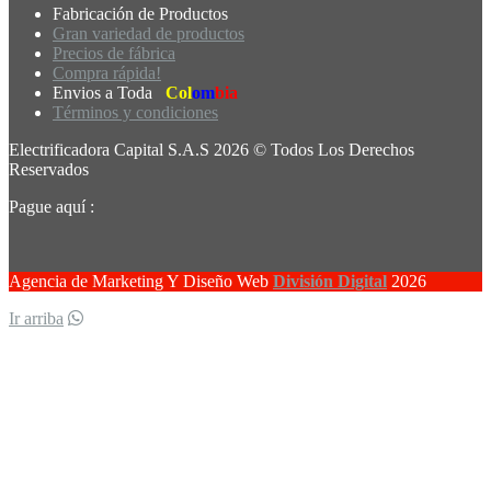
Fabricación de Productos
Gran variedad de productos
Precios de fábrica
Compra rápida!
Envios a Toda
Col
om
bia
Términos y condiciones
Electrificadora Capital S.A.S 2026 © Todos Los Derechos
Reservados
Pague aquí :
Agencia de Marketing Y Diseño Web
División Digital
2026
Ir arriba