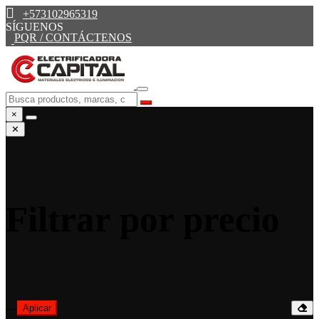
+573102965319
SÍGUENOS
PQR / CONTÁCTENOS
×
✕
Filtrar por precio
—
Aplicar