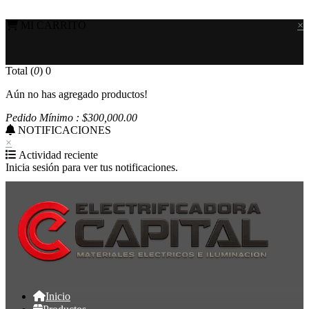
MI CARRITO
×
Total (
0
)
0
Aún no has agregado productos!
Pedido Mínimo : $
300,000
.00
NOTIFICACIONES
×
Actividad reciente
Inicia sesión para ver tus notificaciones.
Inicio