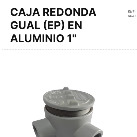
CAJA REDONDA
EN7-
GUAL
GUAL (EP) EN
ALUMINIO 1"