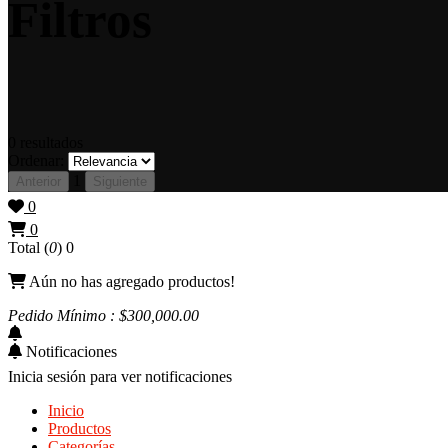
Filtros
0
resultados
Ordenar:
1
Anterior
Siguiente
0
0
Total (
0
)
0
Aún no has agregado productos!
Pedido Mínimo : $
300,000
.00
Notificaciones
Inicia sesión para ver notificaciones
Inicio
Productos
Categorías