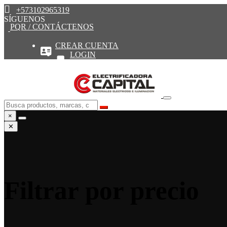
+573102965319
SÍGUENOS
PQR / CONTÁCTENOS
CREAR CUENTA
LOGIN
×
✕
Filtrar por precio