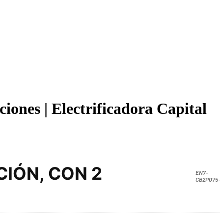
ones | Electrificadora Capital
CIÓN, CON 2
EN7-
CB2P075