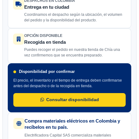
DESPACHOS EN COLOMBIA
Entrega en tu ciudad
Coordinamos el despacho según la ubicación, el volumen
del pedido y la disponibilidad del producto.
OPCIÓN DISPONIBLE
Recogida en tienda
Puedes recoger el pedido en nuestra tienda de Chía una
vez confirmemos que se encuentra preparado.
Disponibilidad por confirmar
El precio, el inventario y el tiempo de entrega deben confirmarse
antes del despacho o de la recogida en tienda.
Consultar disponibilidad
Compra materiales eléctricos en Colombia y
recíbelos en tu país.
Electrificadora Capital SAS comercializa materiales