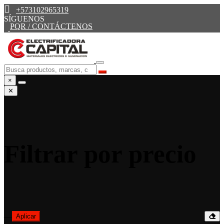
+573102965319
SÍGUENOS
PQR / CONTÁCTENOS
×
✕
Filtrar por precio
—
Aplicar