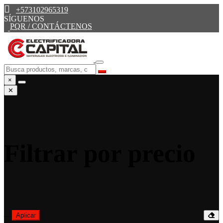
+573102965319
SÍGUENOS
PQR / CONTÁCTENOS
×
✕
Filtrar por precio
—
Aplicar