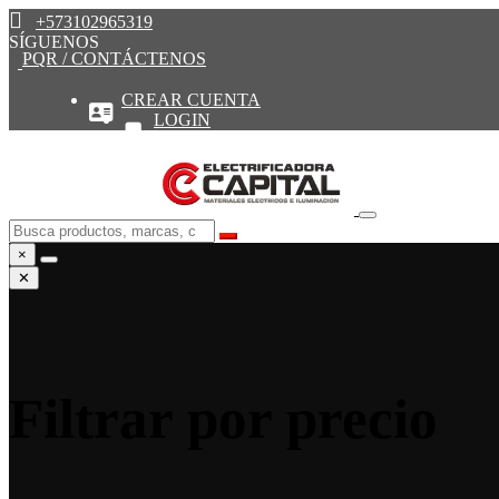
+573102965319
SÍGUENOS
PQR / CONTÁCTENOS
CREAR CUENTA
LOGIN
×
✕
Filtrar por precio