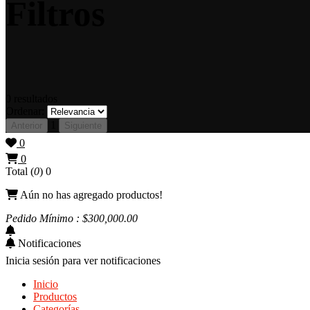
Filtros
0
resultados
Ordenar:
1
Anterior
Siguiente
0
0
Total (
0
)
0
Aún no has agregado productos!
Pedido Mínimo : $
300,000
.00
Notificaciones
Inicia sesión para ver notificaciones
Inicio
Productos
Categorías