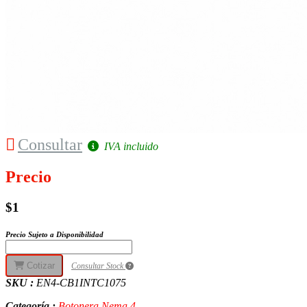
Consultar
IVA incluido
Precio
$1
Precio Sujeto a Disponibilidad
Cotizar
Consultar Stock
SKU :
EN4-CB1INTC1075
Categoría :
Botonera Nema 4