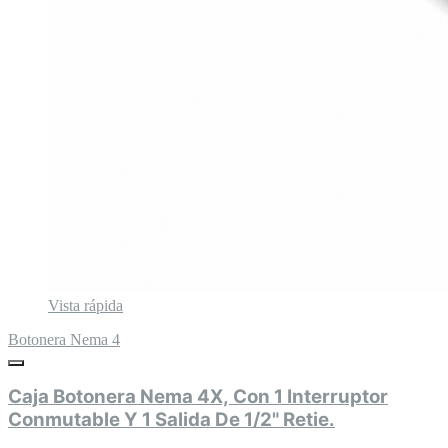
Vista rápida
Botonera Nema 4
Caja Botonera Nema 4X, Con 1 Interruptor
Conmutable Y 1 Salida De 1/2" Retie.