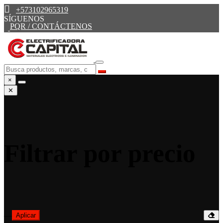
+573102965319
SÍGUENOS
PQR / CONTÁCTENOS
×
✕
Filtrar por precio
—
Aplicar