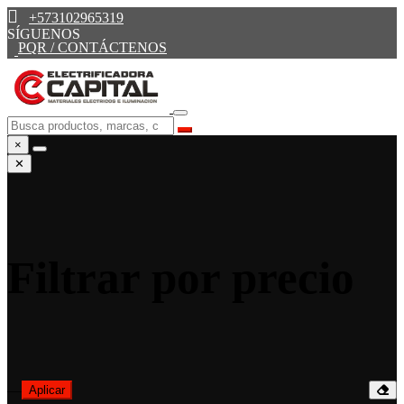
+573102965319
SÍGUENOS
PQR / CONTÁCTENOS
×
✕
Filtrar por precio
—
Aplicar