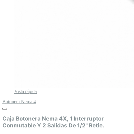
Vista rápida
Botonera Nema 4
Caja Botonera Nema 4X, 1 Interruptor
Conmutable Y 2 Salidas De 1/2" Retie.