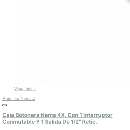
Vista rápida
Botonera Nema 4
Caja Botonera Nema 4X, Con 1 Interruptor
Conmutable Y 1 Salida De 1/2" Retie.