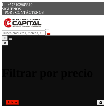
+573102965319
SÍGUENOS
PQR / CONTÁCTENOS
×
✕
Filtrar por precio
—
Aplicar