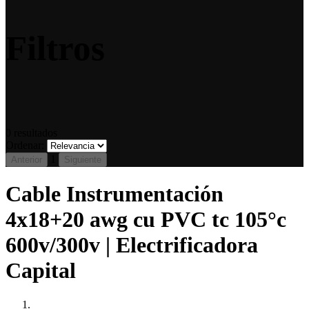
Filtros
0
resultados
Ordenar:
1
Anterior
Siguiente
Cable Instrumentación
4x18+20 awg cu PVC tc 105°c
600v/300v | Electrificadora
Capital