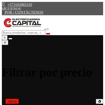
+573102965319
SÍGUENOS
PQR / CONTÁCTENOS
×
✕
Filtrar por precio
—
Aplicar