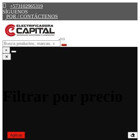
+573102965319
SÍGUENOS
PQR / CONTÁCTENOS
×
✕
Filtrar por precio
—
Aplicar