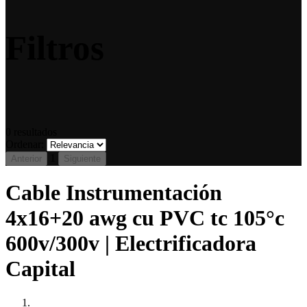
Filtros
0
resultados
Ordenar:
1
Anterior
Siguiente
Cable Instrumentación
4x16+20 awg cu PVC tc 105°c
600v/300v | Electrificadora
Capital