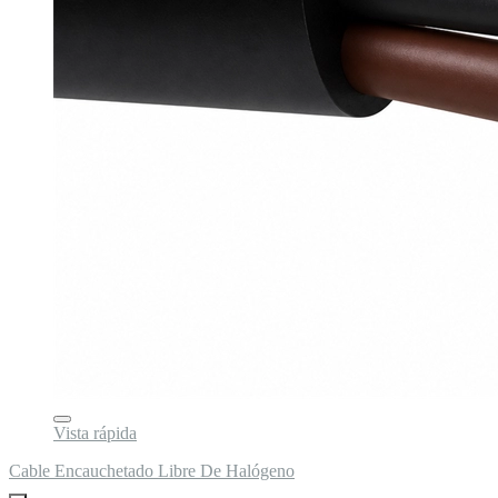
Vista rápida
Cable Encauchetado Libre De Halógeno