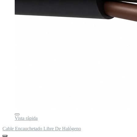
Vista rápida
Cable Encauchetado Libre De Halógeno