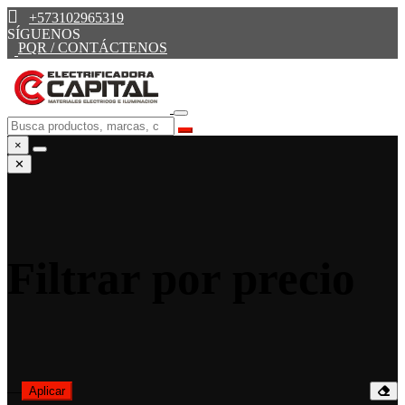
+573102965319
SÍGUENOS
PQR / CONTÁCTENOS
×
✕
Filtrar por precio
—
Aplicar