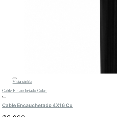
Vista rápida
Cable Encauchetado Cobre
Cable Encauchetado 4X16 Cu