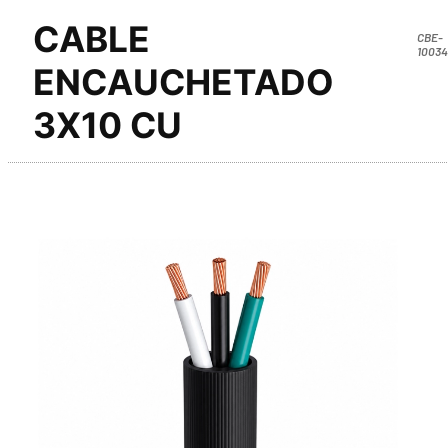
CABLE
CBE-
10034
ENCAUCHETADO
3X10 CU