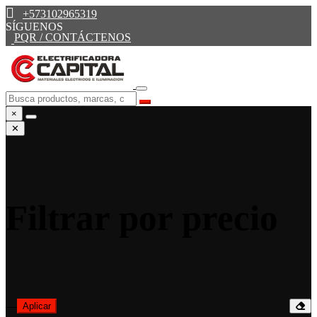
+573102965319
SÍGUENOS
PQR / CONTÁCTENOS
×
✕
Filtrar por precio
—
Aplicar