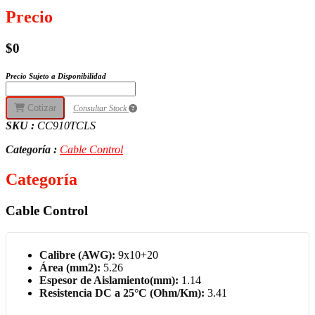
Precio
$0
Precio Sujeto a Disponibilidad
Cotizar
Consultar Stock
SKU :
CC910TCLS
Categoría :
Cable Control
Categoría
Cable Control
Calibre (AWG):
9x10+20
Área (mm2):
5.26
Espesor de Aislamiento(mm):
1.14
Resistencia DC a 25°C (Ohm/Km):
3.41