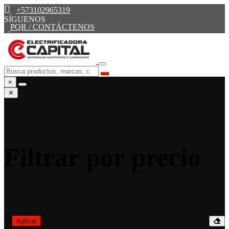
+573102965319
SÍGUENOS
PQR / CONTÁCTENOS
×
✕
Filtrar por precio
—
Aplicar