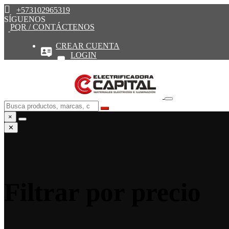
+573102965319
SÍGUENOS
PQR / CONTÁCTENOS
CREAR CUENTA
LOGIN
×
✕
Filtrar por precio