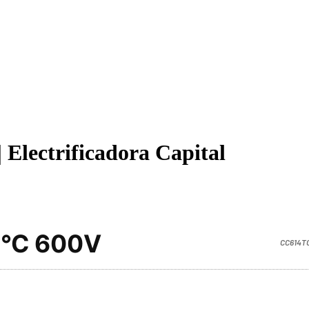
 Electrificadora Capital
°C 600V
CC614T