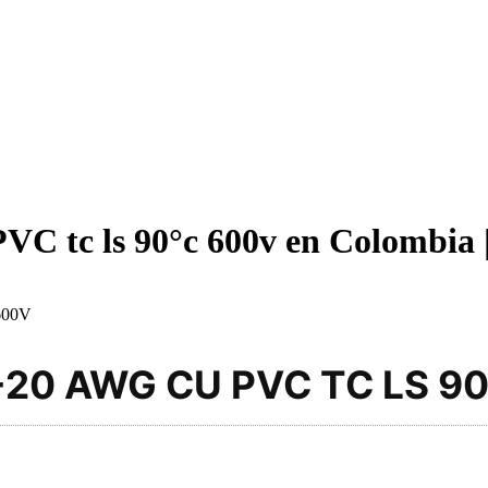
C tc ls 90°c 600v en Colombia |
600V
20 AWG CU PVC TC LS 90