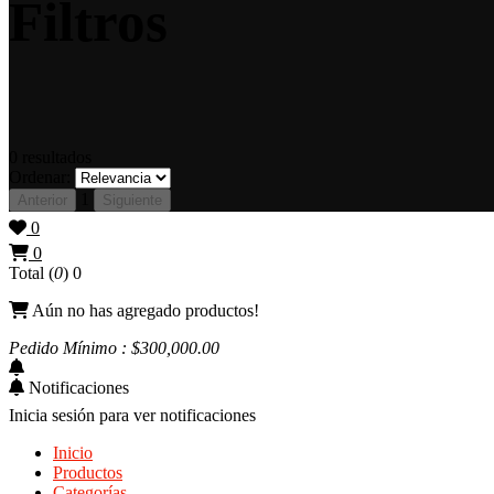
Filtros
0
resultados
Ordenar:
1
Anterior
Siguiente
0
0
Total (
0
)
0
Aún no has agregado productos!
Pedido Mínimo : $
300,000
.00
Notificaciones
Inicia sesión para ver notificaciones
Inicio
Productos
Categorías