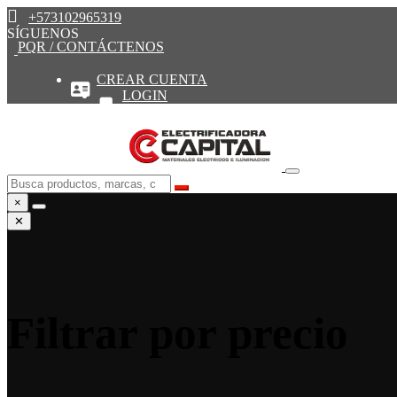
+573102965319
SÍGUENOS
PQR / CONTÁCTENOS
CREAR CUENTA
LOGIN
×
✕
Filtrar por precio