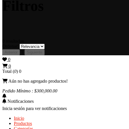
Filtros
0
resultados
Ordenar:
1
Anterior
Siguiente
0
0
Total (
0
)
0
Aún no has agregado productos!
Pedido Mínimo : $
300,000
.00
Notificaciones
Inicia sesión para ver notificaciones
Inicio
Productos
Categorías