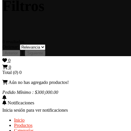
Filtros
0
resultados
Ordenar:
1
Anterior
Siguiente
0
0
Total (
0
)
0
Aún no has agregado productos!
Pedido Mínimo : $
300,000
.00
Notificaciones
Inicia sesión para ver notificaciones
Inicio
Productos
Categorías