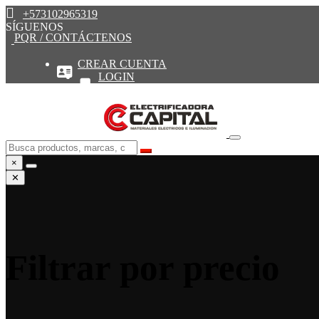
+573102965319
SÍGUENOS
PQR / CONTÁCTENOS
CREAR CUENTA
LOGIN
×
✕
Filtrar por precio