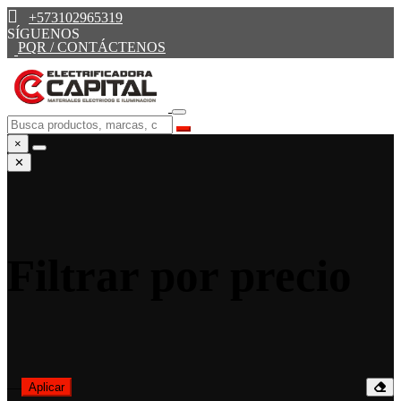
+573102965319
SÍGUENOS
PQR / CONTÁCTENOS
×
✕
Filtrar por precio
—
Aplicar