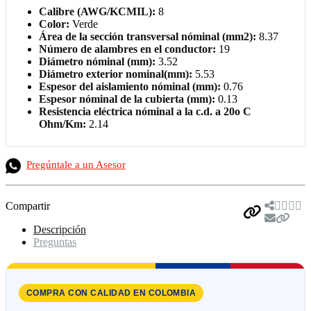
Calibre (AWG/KCMIL):
8
Color:
Verde
Área de la sección transversal nóminal (mm2):
8.37
Número de alambres en el conductor:
19
Diámetro nóminal (mm):
3.52
Diámetro exterior nominal(mm):
5.53
Espesor del aislamiento nóminal (mm):
0.76
Espesor nóminal de la cubierta (mm):
0.13
Resistencia eléctrica nóminal a la c.d. a 20o C
Ohm/Km:
2.14
Pregúntale a un Asesor
Compartir
Descripción
Preguntas
COMPRA CON CALIDAD EN COLOMBIA