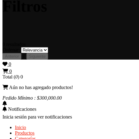
Filtros
0
resultados
Ordenar:
1
Anterior
Siguiente
0
0
Total (
0
)
0
Aún no has agregado productos!
Pedido Mínimo : $
300,000
.00
Notificaciones
Inicia sesión para ver notificaciones
Inicio
Productos
Categorías