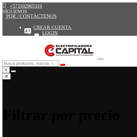
+573102965319
SÍGUENOS
PQR / CONTÁCTENOS
CREAR CUENTA
LOGIN
×
✕
Filtrar por precio