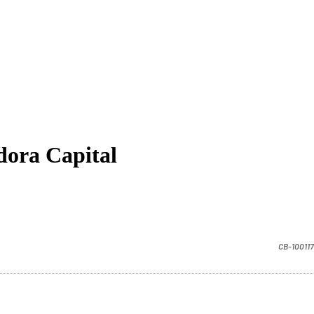
adora Capital
CB-100117